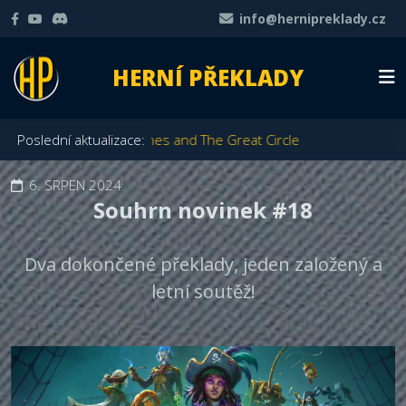
info@hernipreklady.cz
HERNÍ PŘEKLADY
diana Jones and The Great Circle
Poslední aktualizace:
6. SRPEN 2024
Souhrn novinek #18
Dva dokončené překlady, jeden založený a
letní soutěž!