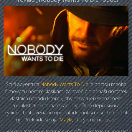
Sci-fi adventura
Nobody Wants To Die
je poctou mnoha
filmovým i herním klasikám, zároveň ale přináší dostatek
vlastních nápadů k tomu, aby nebyla jen skanzenem
minulosti. Pokud máte rádi hry pěkně depresivní a
cynické, tento vizuálně opulentní klenot si nesmíte nechat
ujít. Překladu se ujal
Mayki
, který k němu uvádí:
„Překlad této hry je technicky náročný, protože se bohužel