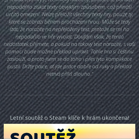
nepodařilo získat texty obvyklým způsobem, což přináší
určitá omezení. Nelze přeložit všechny texty hry, pouze ty,
které se zobrazí během procházení hrou. Může se tedy
stát, že narazíte na nepřeložený text, protože se mi ho
nepodařilo ve hře vyvolat. Doufám však, že tento
nedostatek přijmete, a pokud na takový text narazíte, s vaší
pomocí bude možné překlad upravit. Tahle hra si češtinu
zaslouží, a proto jsem se do toho i přes tyto komplikace
pustil. Držte palce, ať jde práce dobře od ruky a překlad
netrvá příliš dlouho.“
Letní soutěž o Steam klíče k hrám ukončena!