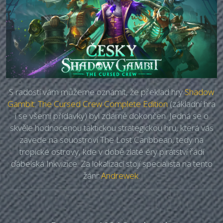
S radostí vám můžeme oznámit, že překlad hry
Shadow
Gambit: The Cursed Crew Complete Edition
(základní hra
i se všemi přídavky) byl zdárně dokončen. Jedná se o
skvěle hodnocenou taktickou strategickou hru, která vás
zavede na souostroví The Lost Caribbean, tedy na
tropické ostrovy, kde v době zlaté éry pirátství řádí
ďábelská Inkvizice. Za lokalizací stojí specialista na tento
žánr
Andrewek
.