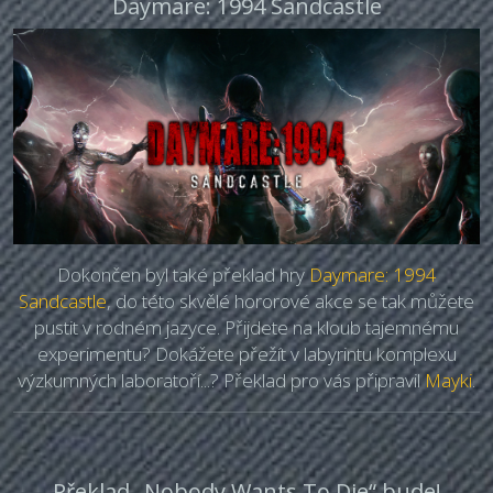
Daymare: 1994 Sandcastle
Dokončen byl také překlad hry
Daymare: 1994
Sandcastle
, do této skvělé hororové akce se tak můžete
pustit v rodném jazyce. Přijdete na kloub tajemnému
experimentu? Dokážete přežít v labyrintu komplexu
výzkumných laboratoří...? Překlad pro vás připravil
Mayki
.
Překlad „Nobody Wants To Die“ bude!