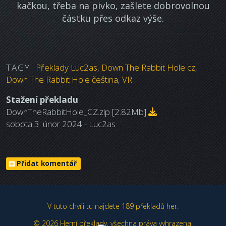
kačkou, třeba na pivko, zašlete dobrovolnou
částku přes odkaz výše.
TAGY:
Překlady Luc2as
,
Down The Rabbit Hole cz
,
Down The Rabbit Hole čeština
,
VR
Stažení překladu
DownTheRabbitHole_CZ.zip
[2.82Mb]
sobota 3. únor 2024 - Luc2as
Přidat komentář
V tuto chvíli tu najdete
189 překladů her.
© 2026 Herní překlady, všechna práva vyhrazena.