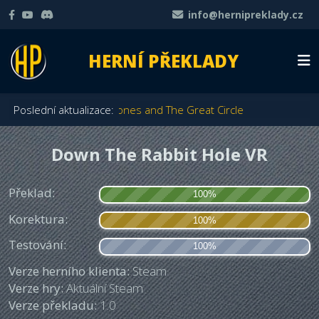
info@hernipreklady.cz
HERNÍ PŘEKLADY
dition
Poslední aktualizace:
Indiana Jones and The Great Circle
Down The Rabbit Hole VR
Překlad:
100%
Korektura:
100%
Testování:
100%
Verze herního klienta:
Steam
Verze hry:
Aktuální Steam
Verze překladu:
1.0