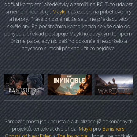
dočkal kompletní předělávky a zamířil na
PC
. Tuto událost
si nemohl nechat ujít
Mayki
, náš expert na příběhové hry
a horory. Právě on oznámil, že se ujme překladu této
skvělé hry. Po počátečních komplikacích se vše dalo do
pohybu a překlad postupuje Maykiho obvyklým tempem.
Držme palce, aby nic dalšího dokončení nezdrželo a
abychom si mohli překlad užít co nejdříve!
Samozřejmostí jsou neustálé aktualizace již dokončených
projektů, tentokrát dvě přidal
Mayki
pro
Banishers:
Ghosts of New Eden
a
The Invincible
. Updatu se dočkalo