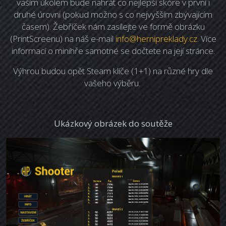
vaším úkolem bude nahrát co nejlepší skóre v první i
druhé úrovni (pokud možno s co nejvyšším zbývajícím
časem). Žebříček nám zasílejte ve formě obrázku
(PrintScreenu) na náš e-mail
info@hernipreklady.cz
. Více
informací o minihře samotné se dočtete na její stránce.
Výhrou budou opět Steam klíče (1+1) na různé hry dle
vašeho výběru.
Ukázkový obrázek do soutěže