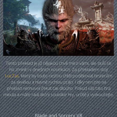
Tento překlad je již nějakou chvíli mezi vámi, ale sluší se
ho zmínit i v dnešních novinkách. Za překladem stojí
Luc2as
, který by touto cestou chtěl poděkovat testerům
za skvělou a hlavně rychlou práci. I díky nim jste na
překlad nemuseli čekat tak dlouho. Pokud vás tato hra
minula a máte rádi akční soulslike hry, určitě ji vyzkoušejte.
Blade and Sorcery VR