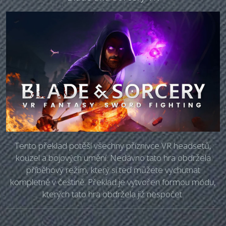
Tento překlad potěší všechny příznivce VR headsetů,
kouzel a bojových umění. Nedávno tato hra obdržela
příběhový režim, který si teď můžete vychutnat
kompletně v češtině. Překlad je vytvořen formou módu,
kterých tato hra obdržela již nespočet.