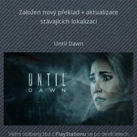
Založen nový překlad + aktualizace
stávajících lokalizací
Until Dawn
Velmi oblíbený titul z
PlayStationu
se po devíti letech