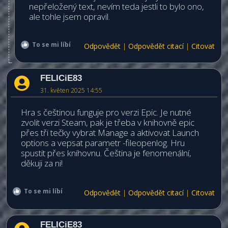
nepřeložený text, nevím teda jestli to bylo ono,
ale tohle jsem opravil.
To se mi líbí
Odpovědět
|
Odpovědět citací
|
Citovat
FELICiE83
31. květen 2025 14:55
Hra s češtinou funguje pro verzi Epic. Je nutné
zvolit verzi Steam, pak je třeba v knihovně epic
přes tři tečky vybrat Manage a aktivovat Launch
options a vepsat parametr -fileopenlog. Hru
spustit přes knihovnu. Čeština je fenomenální,
děkuji za ni!
To se mi líbí
Odpovědět
|
Odpovědět citací
|
Citovat
FELICiE83