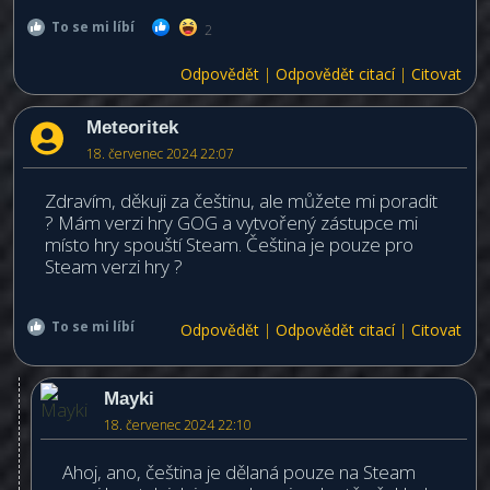
To se mi líbí
2
Odpovědět
|
Odpovědět citací
|
Citovat
Meteoritek
18. červenec 2024 22:07
Zdravím, děkuji za češtinu, ale můžete mi poradit
? Mám verzi hry GOG a vytvořený zástupce mi
místo hry spouští Steam. Čeština je pouze pro
Steam verzi hry ?
To se mi líbí
Odpovědět
|
Odpovědět citací
|
Citovat
Mayki
18. červenec 2024 22:10
Ahoj, ano, čeština je dělaná pouze na Steam