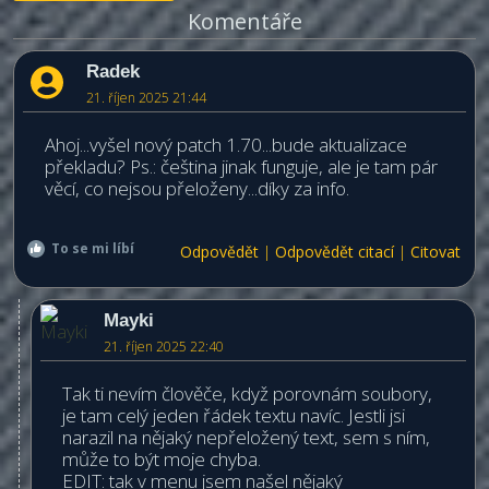
Komentáře
Radek
21. říjen 2025 21:44
Ahoj...vyšel nový patch 1.70...bude aktualizace
překladu? Ps.: čeština jinak funguje, ale je tam pár
věcí, co nejsou přeloženy...díky za info.
To se mi líbí
Odpovědět
|
Odpovědět citací
|
Citovat
Mayki
21. říjen 2025 22:40
Tak ti nevím člověče, když porovnám soubory,
je tam celý jeden řádek textu navíc. Jestli jsi
narazil na nějaký nepřeložený text, sem s ním,
může to být moje chyba.
EDIT: tak v menu jsem našel nějaký