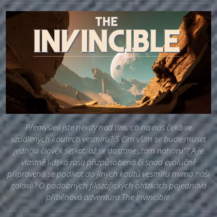
Přemýšleli jste někdy nad tím, co na nás čeká ve
vzdálených koutech vesmíru? S čím vším se bude muset
jednou člověk setkat, až se dostane „tam nahoru“? A je
vlastně lidská rasa přizpůsobená či snad evolučně
připravená se podívat do jiných koutů vesmíru mimo naši
galaxii? O podobných filozofických otázkách pojednává
příběhová adventura The Invincible.