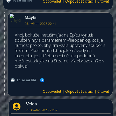
To se mi líbí
Odpovědět
|
Odpovědět citací
|
Citovat
Mayki
25. květen 2025 22:41
Ahoj, bohužel netuším jak na Epicu vynutit
spuštění hry s parametrem -fileopenlog, což je
nutnost pro to, aby hra vzala upravený soubor s
textem. Zkus pohledat nějaké návody na
internetu, jestli třeba není nějaká podobná
možnost tak jako na Steamu, viz obrázek níže v
diskuzi.
To se mi líbí
1
Odpovědět
|
Odpovědět citací
|
Citovat
Veles
25. květen 2025 22:52