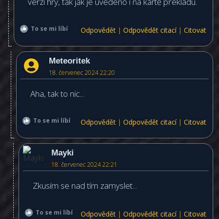
verzi hry, tak jak je uvedeno i na kartě překladu.
To se mi líbí
Odpovědět
|
Odpovědět citací
|
Citovat
Meteoritek
18. červenec 2024 22:20
Aha, tak to nic...
To se mi líbí
Odpovědět
|
Odpovědět citací
|
Citovat
Mayki
18. červenec 2024 22:21
Zkusím se nad tím zamyslet...
To se mi líbí
Odpovědět
|
Odpovědět citací
|
Citovat