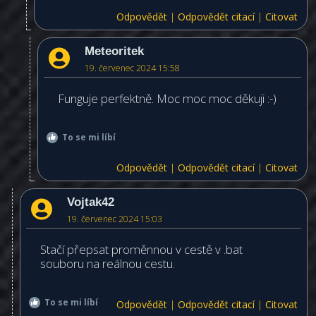
Odpovědět
|
Odpovědět citací
|
Citovat
Meteoritek
19. červenec 2024 15:58
Funguje perfektně. Moc moc moc děkuji :-)
To se mi líbí
Odpovědět
|
Odpovědět citací
|
Citovat
Vojtak42
19. červenec 2024 15:03
Stačí přepsat proměnnou v cestě v .bat
souboru na reálnou cestu.
To se mi líbí
Odpovědět
|
Odpovědět citací
|
Citovat