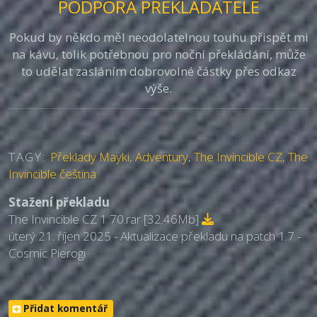
PODPORA PŘEKLADATELE
Pokud by někdo měl neodolatelnou touhu přispět mi
na kávu, tolik potřebnou pro noční překládání, může
to udělat zasláním dobrovolné částky přes odkaz
výše.
TAGY:
Překlady Mayki
,
Adventury
,
The Invincible CZ
,
The
Invincible čeština
Stažení překladu
The Invincible CZ 1 70.rar
[32.46Mb]
úterý 21. říjen 2025 - Aktualizace překladu na patch 1.7 -
Cosmic Pierogi
Přidat komentář