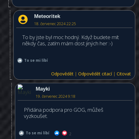
Meteoritek
18. červenec 2024 22:25
To by jste byl moc hodný. Když budete mít
někdy čas, zatím mám dost jiných her :-)
To se mi líbí
Odpovědět
|
Odpovědět citací
|
Citovat
Mayki
19. červenec 2024 9:18
Přidána podpora pro GOG, můžeš
vyzkoušet.
To se mi líbí
2