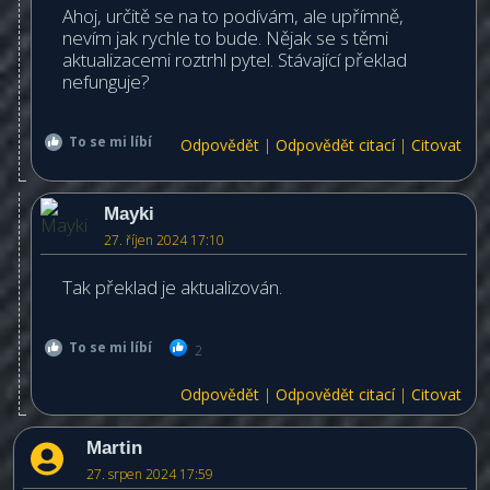
Ahoj, určitě se na to podívám, ale upřímně,
nevím jak rychle to bude. Nějak se s těmi
aktualizacemi roztrhl pytel. Stávající překlad
nefunguje?
To se mi líbí
Odpovědět
|
Odpovědět citací
|
Citovat
Mayki
27. říjen 2024 17:10
Tak překlad je aktualizován.
To se mi líbí
2
Odpovědět
|
Odpovědět citací
|
Citovat
Martin
27. srpen 2024 17:59