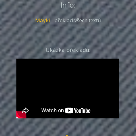
Info:
Mayki
- překlad všech textů
Ukázka překladu: