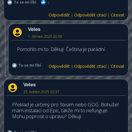
To se mi líbí
1
Odpovědět
|
Odpovědět citací
|
Citovat
Veles
1. červen 2025 20:59
Pomohlo mi to. Děkuji. Čeština je parádní.
To se mi líbí
Odpovědět
|
Odpovědět citací
|
Citovat
Veles
25. květen 2025 22:37
Překlad je určený pro Steam nebo GOG. Bohužel
mám instalaci od Epic, takže mi to nefunguje.
Mohu poprosit o úpravu? Děkuji.