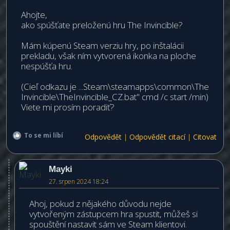
Ahojte,
ako spúšťate preloženú hru The Invincible?
Mám kúpenú Steam verziu hry, po inštalácii
prekladu, však ním vytvorená ikonka na ploche
nespúšťa hru.
(Cieľ odkazu je ...Steam\steamapps\common\The
Invincible\TheInvincible_CZ.bat" cmd /c start /min)
Viete mi prosím poradiť?
To se mi líbí
Odpovědět
|
Odpovědět citací
|
Citovat
Mayki
27. srpen 2024 18:24
Ahoj, pokud z nějakého důvodu nejde
vytvořeným zástupcem hra spustit, můžeš si
spouštění nastavit sám ve Steam klientovi.