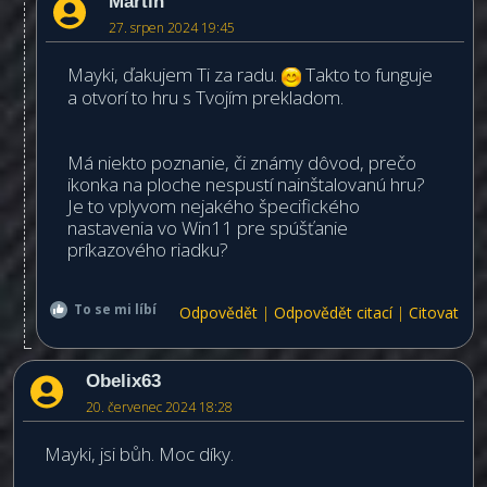
Martin
27. srpen 2024 19:45
Mayki, ďakujem Ti za radu.
Takto to funguje
a otvorí to hru s Tvojím prekladom.
Má niekto poznanie, či známy dôvod, prečo
ikonka na ploche nespustí nainštalovanú hru?
Je to vplyvom nejakého špecifického
nastavenia vo Win11 pre spúšťanie
príkazového riadku?
To se mi líbí
Odpovědět
|
Odpovědět citací
|
Citovat
Obelix63
20. červenec 2024 18:28
Mayki, jsi bůh. Moc díky.