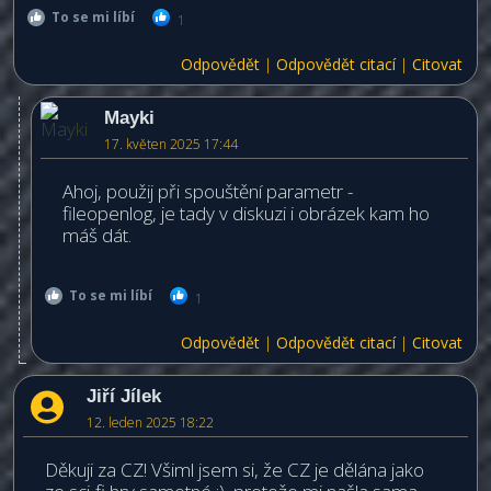
To se mi líbí
1
Odpovědět
|
Odpovědět citací
|
Citovat
Mayki
17. květen 2025 17:44
Ahoj, použij při spouštění parametr -
fileopenlog, je tady v diskuzi i obrázek kam ho
máš dát.
To se mi líbí
1
Odpovědět
|
Odpovědět citací
|
Citovat
Jiří Jílek
12. leden 2025 18:22
Děkuji za CZ! Všiml jsem si, že CZ je dělána jako