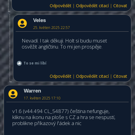
Odpovědět
|
Odpovědět citací
|
Citovat
Veles
25. květen 2025 22:57
Nevadí. I tak děkuji. Holt si budu muset
osvěžit angličtinu. To mi jen prospěje.
To se mi líbí
Odpovědět
|
Odpovědět citací
|
Citovat
Warren
17. květen 2025 17:10
v1.6 (v44.494 CL_54877) čeština nefunguje,
kliknu na ikonu na ploše s CZ a hra se nespustí,
problikne příkazový řádek a nic