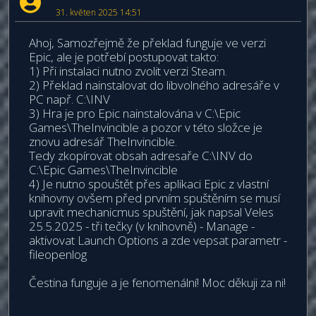
31. květen 2025 14:51
Ahoj, Samozřejmě že překlad funguje ve verzi
Epic, ale je potřebí postupovat takto:
1) Při instalaci nutno zvolit verzi Steam.
2) Překlad nainstalovat do libvolného adresáře v
PC např. C:\INV
3) Hra je pro Epic nainstalována v C:\Epic
Games\TheInvincible a pozor v této složce je
znovu adresář TheInvincible.
Tedy zkopírovat obsah adresaře C:\INV do
C:\Epic Games\TheInvincible
4) Je nutno spouštět přes aplikaci Epic z vlastní
knihovny ovšem před prvním spuštěním se musí
upravit mechanicmus spuštění, jak napsal Veles
25.5.2025 - tři tečky (v knihovně) - Manage -
aktivovat Launch Options a zde vepsat parametr -
fileopenlog
Čestina funguje a je fenomenální! Moc děkuji za ni!