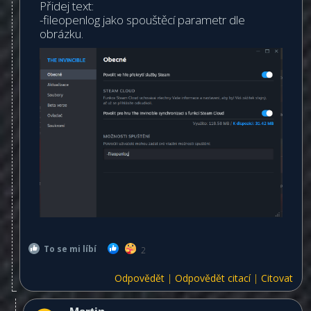
Přidej text:
-fileopenlog jako spouštěcí parametr dle
obrázku.
To se mi líbí
2
Odpovědět
|
Odpovědět citací
|
Citovat