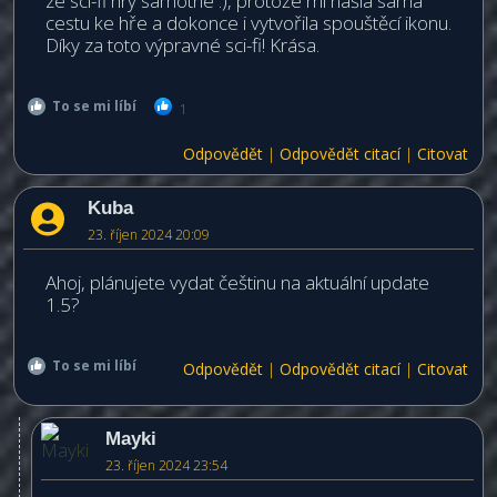
ze sci-fi hry samotné :), protože mi našla sama
cestu ke hře a dokonce i vytvořila spouštěcí ikonu.
Díky za toto výpravné sci-fi! Krása.
To se mi líbí
1
Odpovědět
|
Odpovědět citací
|
Citovat
Kuba
23. říjen 2024 20:09
Ahoj, plánujete vydat češtinu na aktuální update
1.5?
To se mi líbí
Odpovědět
|
Odpovědět citací
|
Citovat
Mayki
23. říjen 2024 23:54