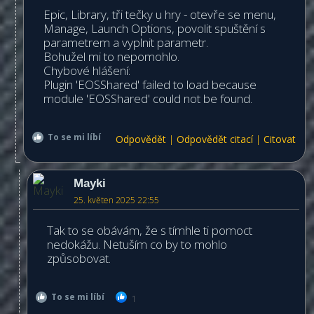
Epic, Library, tři tečky u hry - otevře se menu,
Manage, Launch Options, povolit spuštění s
parametrem a vyplnit parametr.
Bohužel mi to nepomohlo.
Chybové hlášení:
Plugin 'EOSShared' failed to load because
module 'EOSShared' could not be found.
To se mi líbí
Odpovědět
|
Odpovědět citací
|
Citovat
Mayki
25. květen 2025 22:55
Tak to se obávám, že s tímhle ti pomoct
nedokážu. Netuším co by to mohlo
způsobovat.
To se mi líbí
1